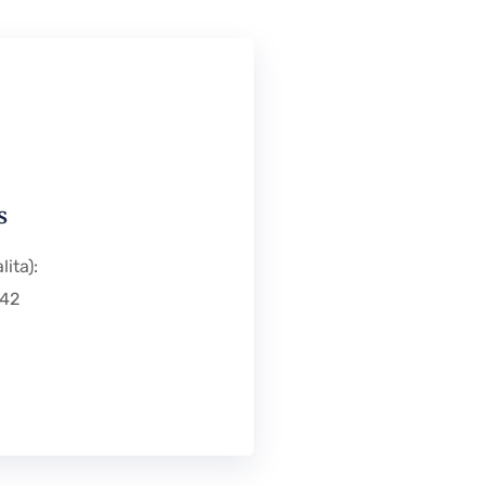
s
lita):
42