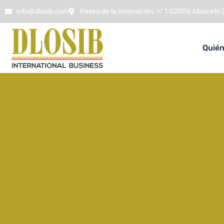
info@dlosib.com
Paseo de la Innovación, nº 1 02006 Albacete 
Quié