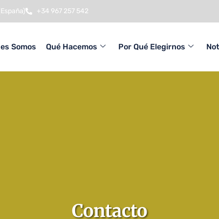
(España)
+34 967 257 542
nes Somos
Qué Hacemos
Por Qué Elegirnos
Not
Contacto